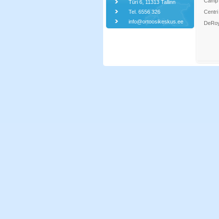
Camp 
Türi 6, 11313 Tallinn
Tel. 6556 326
Centri
info@ortoosikeskus.ee
DeRoy