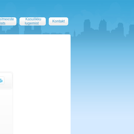
e/meeste
Kasulikku
Kontakt
lats
lugemist