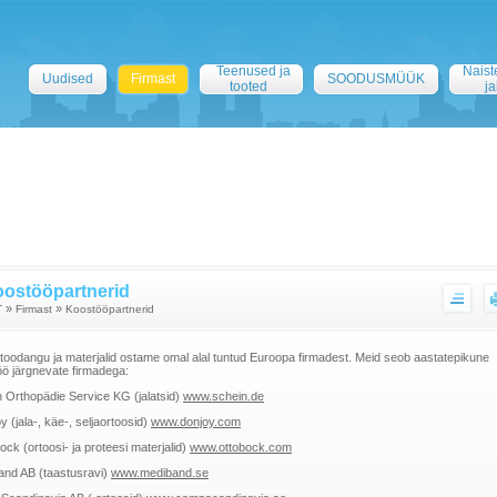
Teenused ja
Naist
Uudised
Firmast
SOODUSMÜÜK
tooted
ja
ostööpartnerid
»
»
T
Firmast
Koostööpartnerid
toodangu ja materjalid ostame omal alal tuntud Euroopa firmadest. Meid seob aastatepikune
ö järgnevate firmadega:
 Orthopädie Service KG (jalatsid)
www.schein.de
 (jala-, käe-, seljaortoosid)
www.donjoy.com
ock (ortoosi- ja proteesi materjalid)
www.ottobock.com
and AB (taastusravi)
www.mediband.se