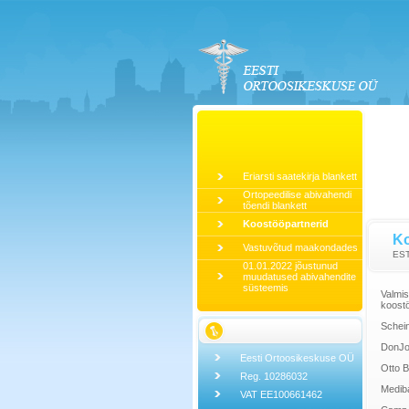
Eriarsti saatekirja blankett
Ortopeedilise abivahendi
tõendi blankett
Koostööpartnerid
Ko
Vastuvõtud maakondades
ES
01.01.2022 jõustunud
muudatused abivahendite
süsteemis
Valmis
koostö
Schein
DonJoy
Eesti Ortoosikeskuse OÜ
Otto B
Reg. 10286032
Medib
VAT EE100661462