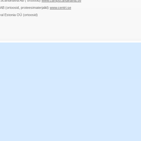
Scandinavia AB ( ortoosid)
www.campscandinavia.se
 AB (ortoosid, proteesimaterjalid)
www.centri.se
al Estonia OÜ (ortoosid)