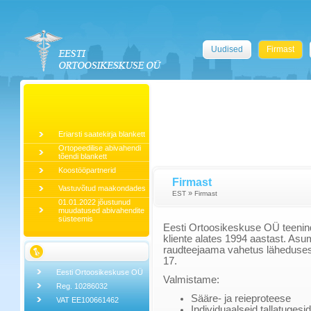
Uudised
Firmast
Eriarsti saatekirja blankett
Ortopeedilise abivahendi
tõendi blankett
Koostööpartnerid
Firmast
Vastuvõtud maakondades
»
EST
Firmast
01.01.2022 jõustunud
muudatused abivahendite
süsteemis
Eesti Ortoosikeskuse OÜ teenind
kliente alates 1994 aastast. Asum
raudteejaama vahetus läheduses).
17.
Eesti Ortoosikeskuse OÜ
Valmistame:
Reg. 10286032
Sääre- ja reieproteese
VAT EE100661462
Individuaalseid tallatugesid