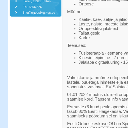
Türi 6, 11313 Tallinn
Ortoose
Tel. 6556 326
Müüme:
info@ortoosikeskus.ee
Kaela-, käe-, selja- ja jala
Laste, naiste, meeste jalat
Ortopeedilisi jalatseid
Tallatugesid
Karke
Teenused:
Füsioteraapia - esmane vas
Kinesio teipimine - 7 eurot
Jalalaba digitaaluuring - 15
Valmistame ja müüme ortopeedili
lastele, puuetega inimestele ja ea
soodustus vastavalt EV Sotsiaal
01.01.2022 muutus oluliselt orto
saamise kord. Täpsem info vas
Esmaste (6 kuud peale operatsi
tasub 90% Eesti Haigekassa. Va
saamiseks pöördumisel on isikut
Eesti Ortoosikeskuse OÜ on Sport