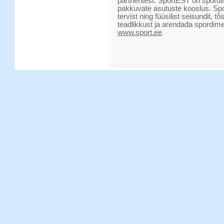
partneritest. SportEST on spordim
pakkuvate asutuste kooslus. Sp
tervist ning füüsilist seisundit, 
teadlikkust ja arendada spordimed
www.sport.ee